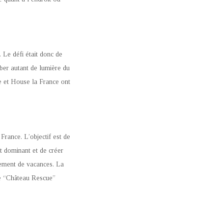
 Le défi était donc de
mber autant de lumière du
ge et House la France ont
France. L’objectif est de
et dominant et de créer
gement de vacances. La
de “Château Rescue”