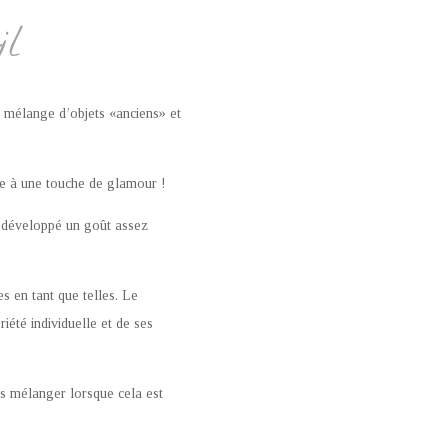
il
 mélange d’objets «anciens» et
ble à une touche de glamour !
i développé un goût assez
es en tant que telles. Le
iété individuelle et de ses
es mélanger lorsque cela est