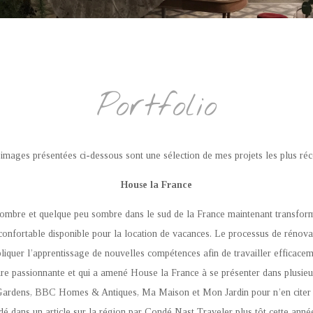
Portfolio
images présentées ci-dessous sont une sélection de mes projets les plus réc
House la France
 sombre et quelque peu sombre dans le sud de la France maintenant transfo
confortable disponible pour la location de vacances. Le processus de rénovati
liquer l’apprentissage de nouvelles compétences afin de travailler efficace
ure passionnante et qui a amené House la France à se présenter dans plusieu
ardens, BBC Homes & Antiques, Ma Maison et Mon Jardin pour n’en citer q
dans un article sur la région par Condé Nast Traveler plus tôt cette année