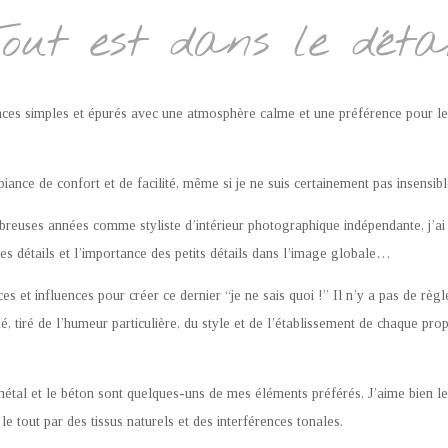
out est dans le déta
ces simples et épurés avec une atmosphère calme et une préférence pour le
biance de confort et de facilité, même si je ne suis certainement pas insensi
breuses années comme styliste d’intérieur photographique indépendante, j’a
 les détails et l’importance des petits détails dans l’image globale…
ces et influences pour créer ce dernier “je ne sais quoi !” Il n’y a pas de règl
 tiré de l’humeur particulière, du style et de l’établissement de chaque propr
e métal et le béton sont quelques-uns de mes éléments préférés. J’aime bien l
 le tout par des tissus naturels et des interférences tonales.