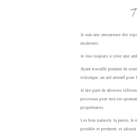
T
Je suis une amoureuse des espa
modernes.
Je vise toujours à créer une am
Ayant travaillé pendant de nom
éclectique, un œil attentif pour
Je tire parti de diverses référen
processus pour moi est spontané,
propriétaires.
Les bois naturels, la pierre, l
possible et pertinent, et adoucir