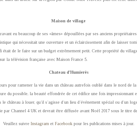
Maison de village
aravant eu beaucoup de ses «âmes» dépouillées par ses anciens propriétaires.
stique qui nécessitait une ouverture et un éclaircissement afin de laisser to
fi était de le faire sur un budget extrêmement petit. Cette propriété du villa
ur la télévision française avec Maison France 5.
Chateau d’Humierès
 cours pour ramener la vie dans un château autrefois oublié dans le nord de la 
ure du possible, la beauté effondrée de cet édifice une fois impressionnant 
s le château à louer, qu’il s’agisse d’un lieu d’événement spécial ou d’un lo
vie par Channel 4 UK et devrait être diffusée avant Noël 2017 sous le titre 
Veuillez suivre
Instagram
et
Facebook
pour les publications mises à jour.